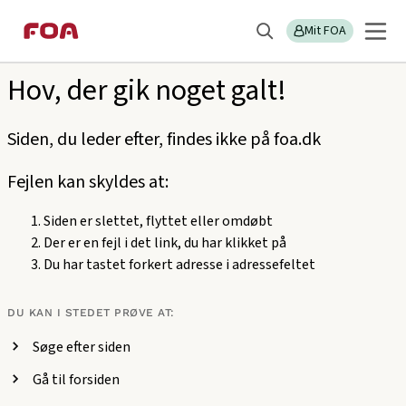
Gå
Gå
Sektions
404
til
til
Mit FOA
menu
Søg
hovedindhold
hovedmenu
Hov, der gik noget galt!
Siden, du leder efter, findes ikke på foa.dk
Fejlen kan skyldes at:
Siden er slettet, flyttet eller omdøbt
Der er en fejl i det link, du har klikket på
Du har tastet forkert adresse i adressefeltet
DU KAN I STEDET PRØVE AT:
Søge efter siden
Gå til forsiden