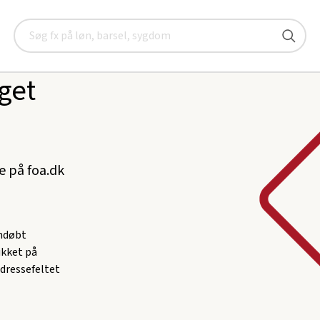
Søg
get
ke på foa.dk
omdøbt
likket på
adressefeltet