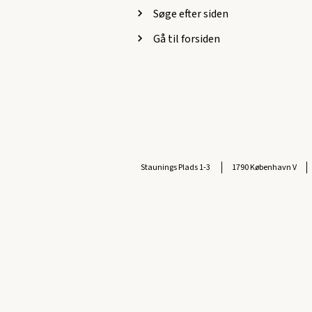
Søge efter siden
Gå til forsiden
Staunings Plads 1-3
1790 København V