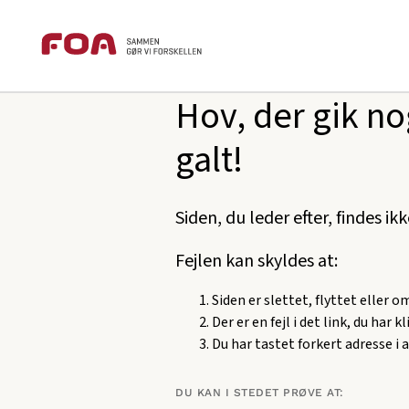
Brødkrummesti
Gå
Gå
foa.dk
404
til
til
hovedindhold
hovedmenu
Hov, der gik no
galt!
Siden, du leder efter, findes ik
Fejlen kan skyldes at:
Siden er slettet, flyttet eller 
Der er en fejl i det link, du har k
Du har tastet forkert adresse i 
DU KAN I STEDET PRØVE AT: