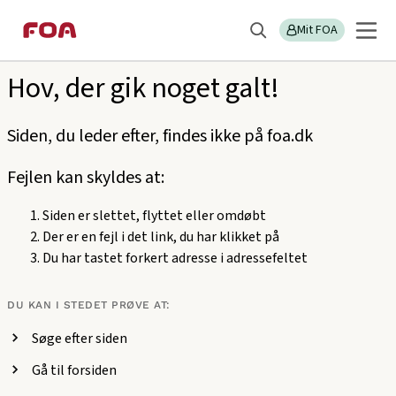
Gå
Gå
Sektions
404
til
til
Mit FOA
menu
Søg
hovedindhold
hovedmenu
Hov, der gik noget galt!
Siden, du leder efter, findes ikke på foa.dk
Fejlen kan skyldes at:
Siden er slettet, flyttet eller omdøbt
Der er en fejl i det link, du har klikket på
Du har tastet forkert adresse i adressefeltet
DU KAN I STEDET PRØVE AT:
Søge efter siden
Gå til forsiden