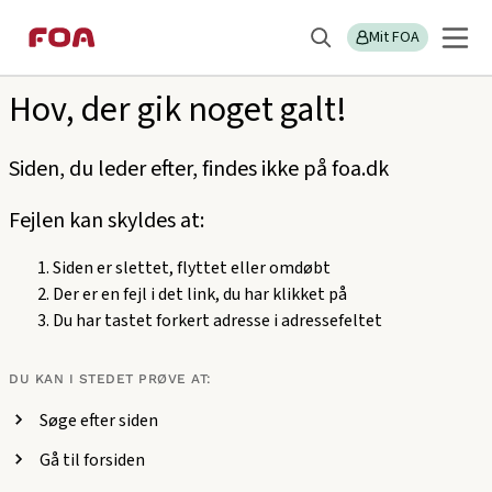
Gå
Gå
Sektions
404
til
til
Mit FOA
menu
Søg
hovedindhold
hovedmenu
Hov, der gik noget galt!
Siden, du leder efter, findes ikke på foa.dk
Fejlen kan skyldes at:
Siden er slettet, flyttet eller omdøbt
Der er en fejl i det link, du har klikket på
Du har tastet forkert adresse i adressefeltet
DU KAN I STEDET PRØVE AT:
Søge efter siden
Gå til forsiden