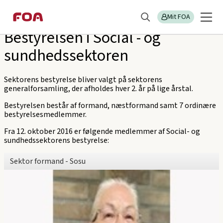
Gå
Gå
Sektions
FOA Silkeborg-Skanderborg
til
til
Mit FOA
menu
Søg
hovedindhold
hovedmenu
Bestyrelsen i Social - og
sundhedssektoren
Sektorens bestyrelse bliver valgt på sektorens
generalforsamling, der afholdes hver 2. år på lige årstal.
Bestyrelsen består af formand, næstformand samt 7 ordinære
bestyrelsesmedlemmer.
Fra 12. oktober 2016 er følgende medlemmer af Social- og
sundhedssektorens bestyrelse:
Sektor formand - Sosu