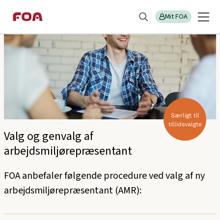
Gå
Gå
til
til
Mit FOA
Søg
hovedindhold
hovedmenu
Særligt til
tillidsvalgte
Valg og genvalg af
arbejdsmiljørepræsentant
FOA anbefaler følgende procedure ved valg af ny
arbejdsmiljørepræsentant (AMR):