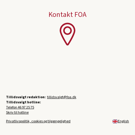
Kontakt FOA
Tillidsvalgt redaktion:
tillidsvalgt@foa.dk
Tillidsvalgt hotline:
Telefon
46 97 25 75
Skriv til hotline
Privatlivspolitik, cookies og tilgængelighed
English