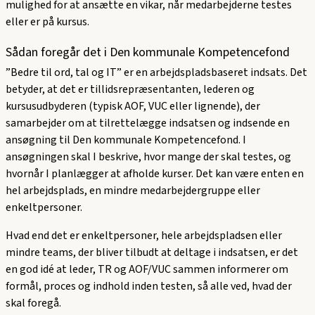
mulighed for at ansætte en vikar, når medarbejderne testes
eller er på kursus.
Sådan foregår det i Den kommunale Kompetencefond
”Bedre til ord, tal og IT” er en arbejdspladsbaseret indsats. Det
betyder, at det er tillidsrepræsentanten, lederen og
kursusudbyderen (typisk AOF, VUC eller lignende), der
samarbejder om at tilrettelægge indsatsen og indsende en
ansøgning til Den kommunale Kompetencefond. I
ansøgningen skal I beskrive, hvor mange der skal testes, og
hvornår I planlægger at afholde kurser. Det kan være enten en
hel arbejdsplads, en mindre medarbejdergruppe eller
enkeltpersoner.
Hvad end det er enkeltpersoner, hele arbejdspladsen eller
mindre teams, der bliver tilbudt at deltage i indsatsen, er det
en god idé at leder, TR og AOF/VUC sammen informerer om
formål, proces og indhold inden testen, så alle ved, hvad der
skal foregå.