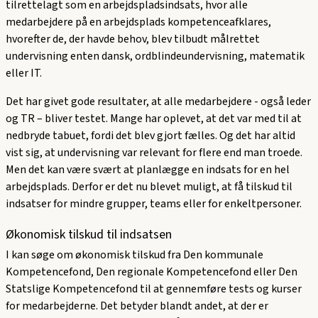
tilrettelagt som en arbejdspladsindsats, hvor alle
medarbejdere på en arbejdsplads kompetenceafklares,
hvorefter de, der havde behov, blev tilbudt målrettet
undervisning enten dansk, ordblindeundervisning, matematik
eller IT.
Det har givet gode resultater, at alle medarbejdere - også leder
og TR – bliver testet. Mange har oplevet, at det var med til at
nedbryde tabuet, fordi det blev gjort fælles. Og det har altid
vist sig, at undervisning var relevant for flere end man troede.
Men det kan være svært at planlægge en indsats for en hel
arbejdsplads. Derfor er det nu blevet muligt, at få tilskud til
indsatser for mindre grupper, teams eller for enkeltpersoner.
Økonomisk tilskud til indsatsen
I kan søge om økonomisk tilskud fra Den kommunale
Kompetencefond, Den regionale Kompetencefond eller Den
Statslige Kompetencefond til at gennemføre tests og kurser
for medarbejderne. Det betyder blandt andet, at der er