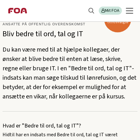
Gå
Gå
til
til
Mit FOA
Søg
hovedindhold
hovedmenu
Særligt til
tillidsvalgte
ANSATTE PÅ OFFENTLIG OVERENSKOMST
Bliv bedre til ord, tal og IT
Du kan være med til at hjælpe kollegaer, der
ønsker at blive bedre til enten at læse, skrive,
regne eller bruge IT. I en "Bedre til ord, tal og IT"-
indsats kan man søge tilskud til lønrefusion, og det
betyder, at der for eksempel er mulighed for at
ansætte en vikar, når kollegaerne er på kursus.
Hvad er ”Bedre til ord, tal og IT”?
Hidtil har en indsats med Bedre til ord, tal og IT været