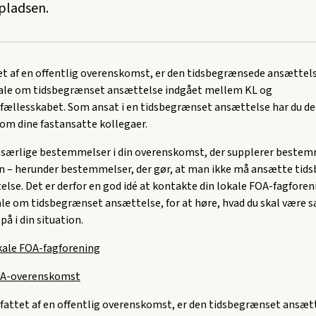
pladsen.
et af en offentlig overenskomst, er den tidsbegrænsede ansættels
le om tidsbegrænset ansættelse indgået mellem KL og
fællesskabet. Som ansat i en tidsbegrænset ansættelse har du 
om dine fastansatte kollegaer.
 særlige bestemmelser i din overenskomst, der supplerer bestem
 – herunder bestemmelser, der gør, at man ikke må ansætte tid
lse. Det er derfor en god idé at kontakte din lokale FOA-fagforen
ale om tidsbegrænset ansættelse, for at høre, hvad du skal være s
 i din situation.
okale FOA-fagforening
FOA-overenskomst
mfattet af en offentlig overenskomst, er den tidsbegrænset ansæt