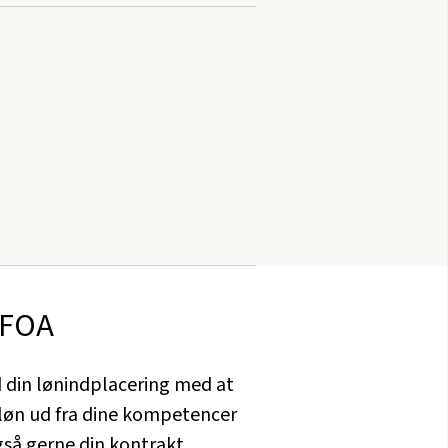
 FOA
 din lønindplacering med at
e løn ud fra dine kompetencer
også gerne din kontrakt