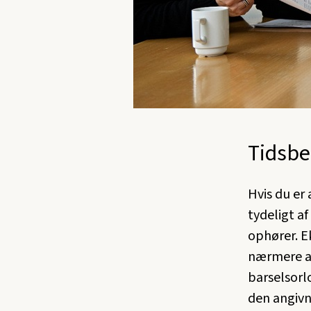
Tidsbe
Hvis du er 
tydeligt a
ophører. E
nærmere an
barselsorl
den angivn