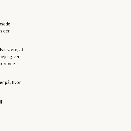
ænsede
s der
vis være, at
rbejdsgivers
værende.
er på, hvor
ig