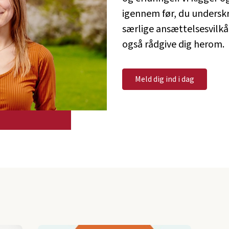
igennem før, du underskr
særlige ansættelsesvilkå
også rådgive dig herom.
Meld dig ind i dag