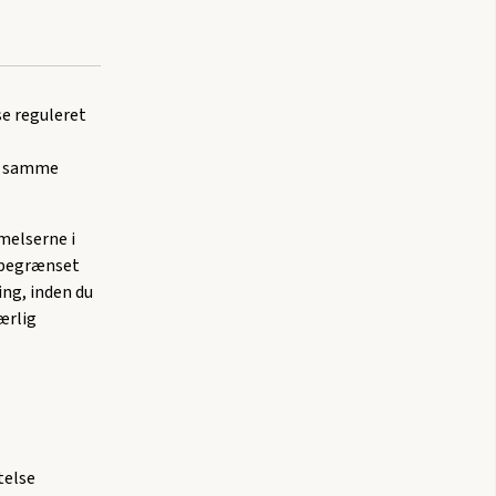
e reguleret
de samme
melserne i
sbegrænset
ing, inden du
ærlig
telse