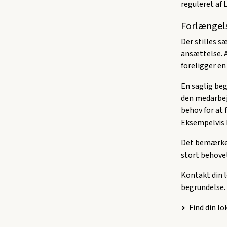
reguleret af
Forlængels
Der stilles s
ansættelse. 
foreligger en
En saglig beg
den medarbejd
behov for at 
Eksempelvis h
Det bemærkes,
stort behovet
Kontakt din l
begrundelse.
Find din l