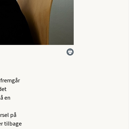
t fremgår
det
på en
rsel på
r tilbage