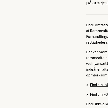
på arbejds
Er du omfatt
af Rammeafta
Forhandlings
rettigheder s
Der kan være
rammeaftalen
ved nyansætte
indgår en aft
opmærksom på
Find din l
Find din 
Er du ikke o