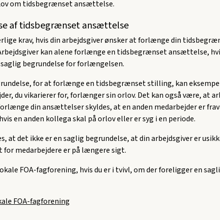
 Lov om tidsbegrænset ansættelse.
e af tidsbegrænset ansættelse
ærlige krav, hvis din arbejdsgiver ønsker at forlænge din tidsbegr
Arbejdsgiver kan alene forlænge en tidsbegrænset ansættelse, hvi
 saglig begrundelse for forlængelsen.
rundelse, for at forlænge en tidsbegrænset stilling, kan eksempel
er, du vikarierer for, forlænger sin orlov. Det kan også være, at a
forlænge din ansættelser skyldes, at en anden medarbejder er fra
vis en anden kollega skal på orlov eller er syg i en periode.
 at det ikke er en saglig begrundelse, at din arbejdsgiver er usikk
 for medarbejdere er på længere sigt.
okale FOA-fagforening, hvis du er i tvivl, om der foreligger en sagl
okale FOA-fagforening