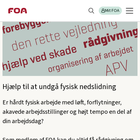
Gå
Gå
til
til
Mit FOA
Søg
hovedindhold
hovedmenu
Hjælp til at undgå fysisk nedslidning
Er hårdt fysisk arbejde med løft, forflytninger,
akavede arbejdsstillinger og højt tempo en del af
din arbejdsdag?