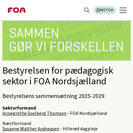
Gå
Gå
Sektions
FOA Nordsjælland
til
til
Mit FOA
menu
Søg
hovedindhold
hovedmenu
Bestyrelsen for pædagogisk
sektor i FOA Nordsjælland
Bestyrelsens sammensætning 2025-2029
Sektorformand
Annegrethe Soelberg Thomsen
- FOA Nordsjælland
Næstformand
Susanne Walther Andreasen
- Hillerød dagpleje