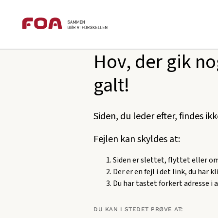
Brødkrummesti
Gå
Gå
foa.dk
404
til
til
hovedindhold
hovedmenu
Hov, der gik no
galt!
Siden, du leder efter, findes ik
Fejlen kan skyldes at:
Siden er slettet, flyttet eller 
Der er en fejl i det link, du har k
Du har tastet forkert adresse i 
DU KAN I STEDET PRØVE AT: