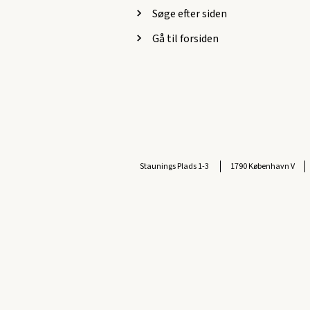
Søge efter siden
Gå til forsiden
Staunings Plads 1-3
1790 København V