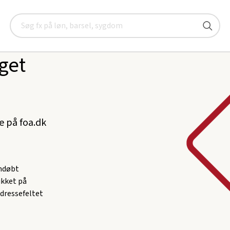
Søg
get
ke på foa.dk
omdøbt
likket på
adressefeltet