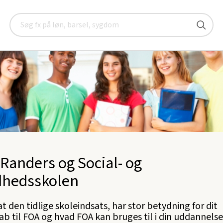
Elever
FOA og Skolen
Søg
Randers og Social- og
dhedsskolen
 at den tidlige skoleindsats, har stor betydning for dit
b til FOA og hvad FOA kan bruges til i din uddannels