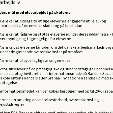
arbejdsliv
ders mål med elevarbejdet på skolerne
 ønsker at bidrage til at øge elevernes engagement i elev- og
learbejdet på de enkelte skoler og på landsplan
 ønsker at rådgive og støtte eleverne i/under deres uddannelse -
være synlige og tilgængelige for eleverne
 ønsker, at eleverne får viden om det danske arbejdsmarkeds orga
runder de gældende overenskomster på området
 ønsker at tilbyde faglige arrangementer
edforløbselever på de pædagogiske og sundhedsfaglige uddannelse
nnelsesoptag inviteret til et informationsmøde på Randers Social
skole enten i Randers eller Grenaa. Invitationen sendes ud med s
optagelse.
 informationsmødet kan der købes fagbøger med op til 20% i raba
formation omkring ansættelsesforhold, overenskomst og
ejdstidsregler