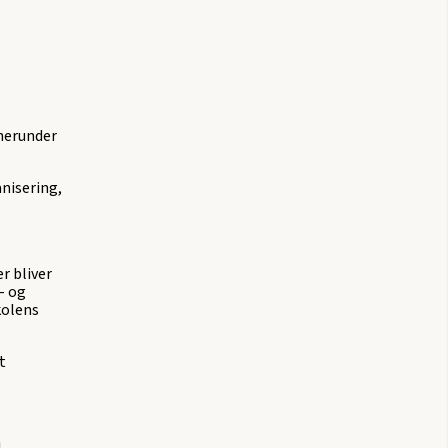
 herunder
nisering,
r bliver
- og
kolens
t