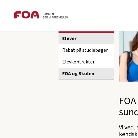
Brødkrummesti
Gå
Gå
foa.dk
Fagforening
FOA Randers
til
til
hovedindhold
hovedmenu
Sektions
FOA Randers
menu
Elever
Rabat på studiebøger
Elevkontrakter
FOA og Skolen
FOA 
sun
Vi ved,
kendska