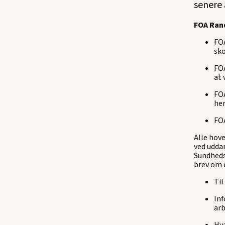
senere 
FOA Ran
FOA
sko
FOA
at 
FOA
he
FOA
Alle hov
ved udda
Sundheds
brev om 
Til
In
arb