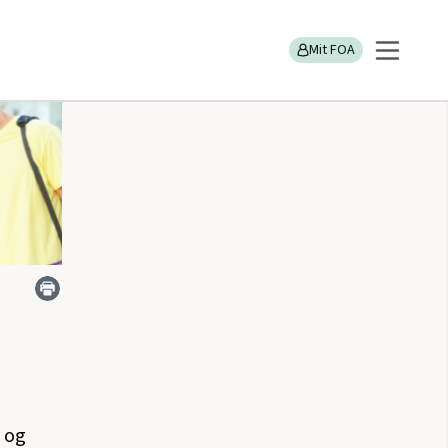
Mit FOA
e og