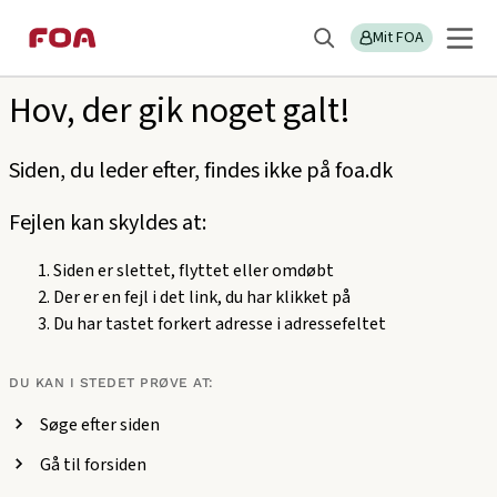
Gå
Gå
Sektions
404
til
til
Mit FOA
menu
Søg
hovedindhold
hovedmenu
Hov, der gik noget galt!
Siden, du leder efter, findes ikke på foa.dk
Fejlen kan skyldes at:
Siden er slettet, flyttet eller omdøbt
Der er en fejl i det link, du har klikket på
Du har tastet forkert adresse i adressefeltet
DU KAN I STEDET PRØVE AT:
Søge efter siden
Gå til forsiden