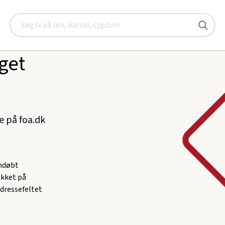
Søg
get
ke på foa.dk
omdøbt
likket på
adressefeltet