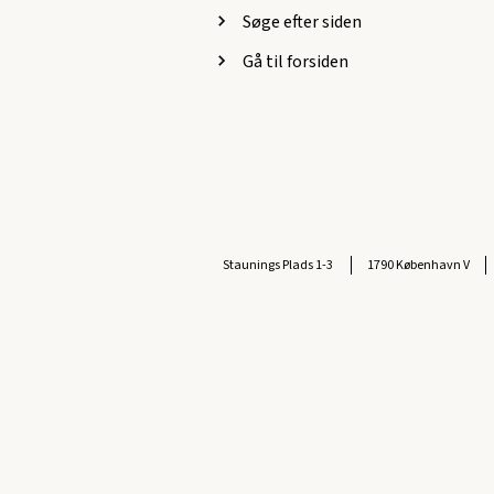
Søge efter siden
Gå til forsiden
Staunings Plads 1-3
1790 København V