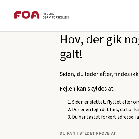
Brødkrummesti
Gå
Gå
foa.dk
404
til
til
hovedindhold
hovedmenu
Hov, der gik no
galt!
Siden, du leder efter, findes ik
Fejlen kan skyldes at:
Siden er slettet, flyttet eller 
Der er en fejl i det link, du har k
Du har tastet forkert adresse i 
DU KAN I STEDET PRØVE AT: